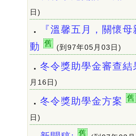
日)
．
『溫馨五月，關懷母
舊
動
(到97年05月03日)
．
冬令獎助學金審查結
月16日)
舊
．
冬令獎助學金方案
日)
舊