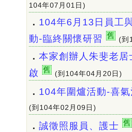
104年07月01日)
．
104年6月13日員
舊
動-臨終關懷研習
(到
．
本家創辦人朱斐老居
舊
啟
(到104年04月20日)
．
104年圍爐活動-喜
(到104年02月09日)
舊
．
誠徵照服員、護士