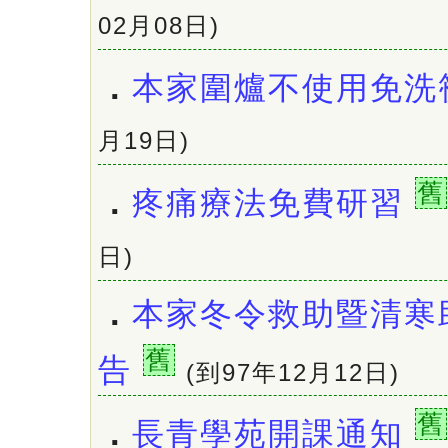
02月08日)
．
本家圍爐不使用免洗
月19日)
舊
．
疼痛療法免費研習
日)
．
本家冬令救助暨清寒
舊
告
(到97年12月12日)
舊
．
長青學苑開課通知