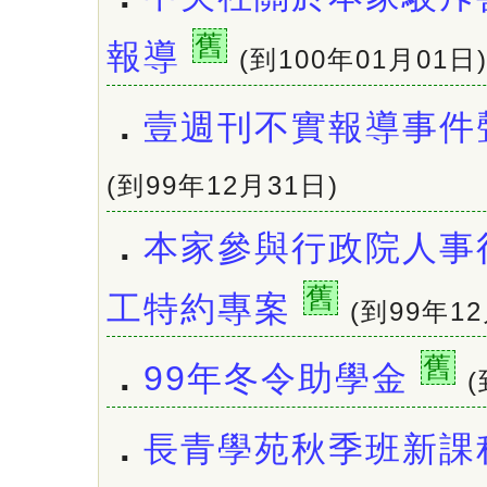
舊
報導
(到100年01月01日
．
壹週刊不實報導事件
(到99年12月31日)
．
本家參與行政院人事
舊
工特約專案
(到99年12
舊
．
99年冬令助學金
(
．
長青學苑秋季班新課