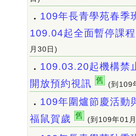
．
109年長青學苑春季
109.04起全面暫停課程
月30日)
．
109.03.20起機
舊
開放預約視訊
(到109
．
109年圍爐節慶活動
舊
福鼠賀歲
(到109年01月