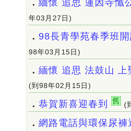
．
緬懷 追思 蓮因寺懺
年03月27日)
．
98長青學苑春季班
98年03月15日)
．
緬懷 追思 法鼓山 
(到98年02月15日)
舊
．
恭賀新喜迎春到
(
．
網路電話與環保尿褲