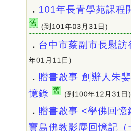
．
101年長青學苑課程
舊
(到101年03月31日)
．
台中市蔡副市長慰訪
年01月11日)
．
贈書啟事 創辦人朱婓
舊
憶錄
(到100年12月31日
．
贈書啟事 <學佛回憶
寶島佛教影塵回憶記（