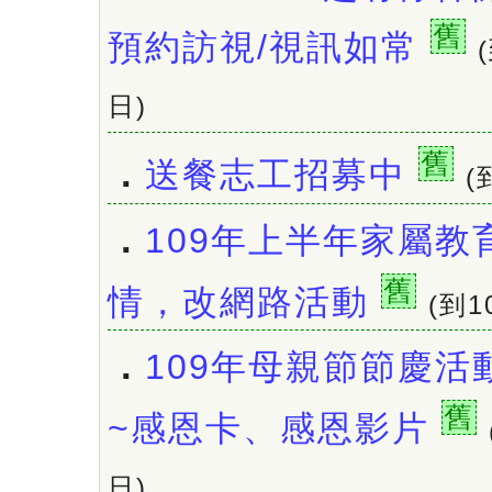
舊
預約訪視/視訊如常
日)
舊
．
送餐志工招募中
(
．
109年上半年家屬教
舊
情，改網路活動
(到1
．
109年母親節節慶活
舊
~感恩卡、感恩影片
日)