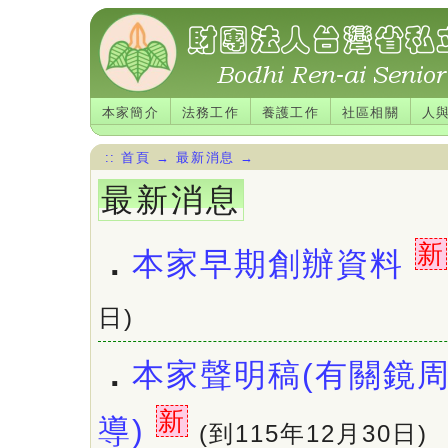
本家簡介
法務工作
養護工作
社區相關
人
::
首頁
→
最新消息
→
最新消息
新
．
本家早期創辦資料
日)
．
本家聲明稿(有關鏡
新
導)
(到115年12月30日)