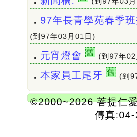
．
新聞稿:
(到97年03月
．
97年長青學苑春季
(到97年03月01日)
舊
．
元宵燈會
(到97年02
舊
．
本家員工尾牙
(到9
©2000~2026 菩提仁
傳真:04