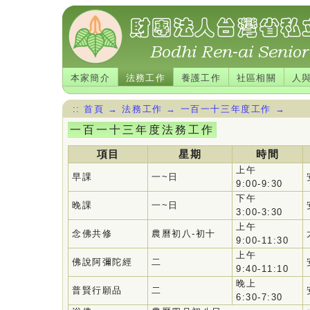
本家簡介
法務工作
養護工作
社區相關
人
::
首頁
→
法務工作
→
一百一十三年度工作
→
一百一十三年度法務工作
項目
星期
時間
上午
早課
一~日
9:00-9:30
下午
晚課
一~日
3:00-3:30
上午
念佛共修
農曆初八-初十
9:00-11:30
上午
佛說阿彌陀經
二
9:40-11:10
晚上
普賢行願品
二
6:30-7:30