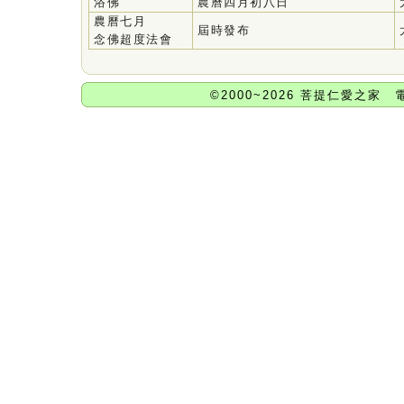
浴佛
農曆四月初八日
農曆七月
屆時發布
念佛超度法會
©2000~2026 菩提仁愛之家 電話