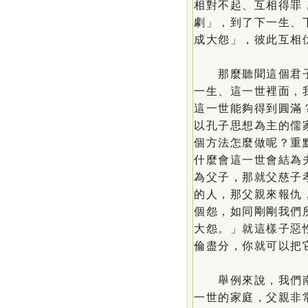
相對不起、互相得罪
劇」，到了下一生、
成大怨」，彼此互相
那麼聽聞這個君子
一生、這一世裡面，
這一世能夠得到圓滿
以孔子思想為主的儒
個方法怎麼做呢？重
什麼會這一世會結為
為父子，那就父慈子
的人，那父親來報仇
個怨，如同剛剛我們
大怨。」就這樣子惡
倫盡分，你就可以把
舉例來說，我們南
一世的家庭，父親非