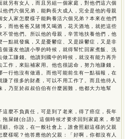
面就另有女人，而且另組一個家庭，對他們這六個
以他們六個兄弟，能夠長大成人，完全是他的母親
個女人家怎麼樣子能夠養活六個兄弟？本來在他們
多，而他爸爸又賭博又喝酒，花天酒地，就把這些
來不管他們。所以他的母親，辛苦地扶養他們，他
麼一點就發瘋，又是憂鬱症、又是躁鬱症，又是非
這個蓮友他讀小學的時候，就得幫忙回家煮飯、洗
去做工賺錢。他讀到國中的時候，就沒有能力再升
去工作，來貼補家用。他也很認命，努力地賺錢，
哪一行他沒有做過。而他可能前生有一點福報，在
就賺了很多的財產，可以不用工作了。而且他待人
妹，乃至於叔叔伯伯有什麼困難，他都大力地幫
這麼不負責任，可是到了老來，得了癌症，長年
，拖屎鏈(台語)。這個時候才要求回到家庭來，希望
照顧。你說，在一般社會上，誰會照顧這樣的父親
怎麼樣呢？他答應他的父親：「好啊，你都沒有人