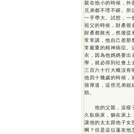
親在他小的時候，外
兄弟都不理不睬。所
一手帶大。試想，一
祖父的時候，財產很
財產都敗光，然後從
常常講，他自己差那
常嚴重的精神病症。
衣，因為他媽媽要出
學，就必得到社會上
三百六十行大概沒有
他四十幾歲的時候，
很厚道，這些兄弟姐
助。
他的父親，這樣子
久臥病床，躺在床上
讓他的太太跟他子女
啊？但是這位蓮友他