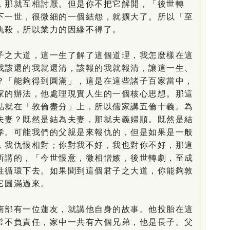
，那就互相討厭。但是你不把它解開，「後世轉
下一世，很微細的一個結怨，就擴大了。所以「至
仇殺，所以業力的因緣不得了。
之大道，這一生了解了這個道理，我怎麼樣在這
我該還的我就還清，該報的我就報清，讓這一生、
？「能夠得到圓滿」，這是在這些諸子百家當中，
家的辦法，他處理現實人生的一個核心思想。那這
點就在「敦倫盡分」上，所以儒家講五倫十義。為
夫妻？既然是結為夫妻，那就夫義婦順。既然是結
孝。可能我們的父親是來報仇的，但是如果是一般
，我仇恨相對；你對我不好，我也對你不好，那這
所講的，「今世恨意，微相憎嫉，後世轉劇，至成
性循環下去。如果聞到這個君子之大道，你能夠敦
它圓滿過來。
部有一位蓮友，就講他自身的故事。他投胎在這
常不負責任，家中一共有六個兄弟，他是長子。父