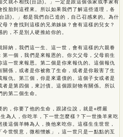
相欠就不相找(台語)。」一定是跟這個張家或李家有
會投胎到這裡來。所以如果我們了解這些道理，各
(台語)。」都是我們自己造的，自己召感來的。為什
父母？會找到這樣的兄弟姊妹？會有這樣的兒女？
感的，不是別人硬推給你的。
歸納，我們這一生、這一世，會有這樣的六親眷
：第一個，我們是來報恩的。你欠父母，父母前生
你這一世來報恩。第二個是你來報仇的。這個報仇
有關係，或者是你被救了生命，或者是你殺害了生
或報仇。第三個，你是來還債的。這個子女或者是
或者是第四個，來討債。這個跟財物有關係。所以
們的第二個生命。
的，你要了他的生命，跟諸位說，就是«楞嚴
一生為人，你吃羊，下一世怎麼樣？下一世換羊來吃
然後這個羊轉為人，換他來吃你。這樣生生世世，
「今世恨意，微相憎嫉」，這一世只是一點點的互