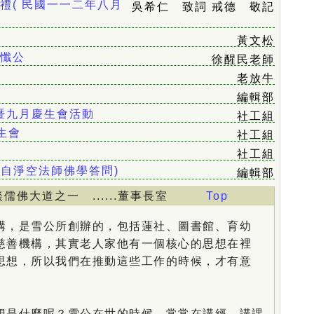
禮( 民國一一二年八月
吳希仁 致詞 戒德 敬記
黃文松
思懺公
徐醒民老師
老放牛
編輯部
慶暨九月慶生會活動
社工組
生會
社工組
社工組
錄自淨空法師佛學答問)
編輯部
談儒佛大道之一 ......董事長室
Top
，是雪公所創辦的，包括蓮社、圖書館、育幼
慈善機構，其實老人家他有一個核心的思想在裡
思想，所以我們在推動這些工作的時候，才有意
是什麼呢？雪公在世的時候，常常在講經、講課