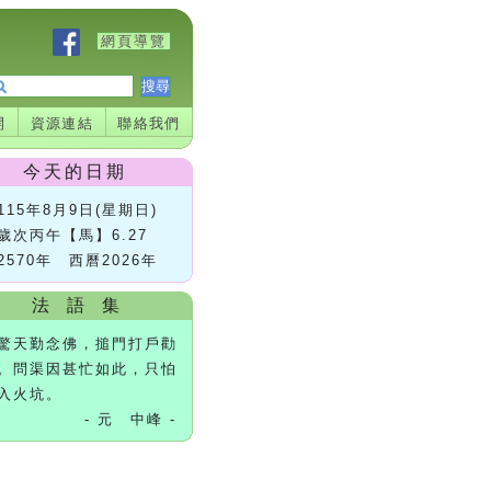
網頁導覽
開
資源連結
聯絡我們
今天的日期
115年8月9日(星期日)
歲次丙午【馬】6.27
2570年 西曆2026年
法 語 集
驚天勤念佛，搥門打戶勸
。問渠因甚忙如此，只怕
入火坑。
- 元 中峰 -