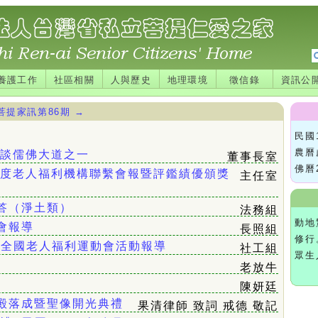
養護工作
社區相關
人與歷史
地理環境
徵信錄
資訊公
菩提家訊第86期
→
民國
農曆
淺談儒佛大道之一
董事長室
佛曆
年度老人福利機構聯繫會報暨評鑑績優頒獎
主任室
答（淨土類）
法務組
動地
會報導
長照組
修行
】全國老人福利運動會活動報導
社工組
眾生
老放牛
陳妍廷
殿落成暨聖像開光典禮
果清律師 致詞 戒德 敬記