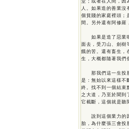
堂；或者在人間，因
人。如果造的善業沒
個貧賤的家庭裡頭；
間。另外還有阿修羅
如果是造了惡業呢
面去，受刀山、劍樹
餓的苦。還有畜生，
生，大概都隨著我們
那我們這一生投胎
是：無始以來這樣不
終。找不到一個結束
之大道，乃至於聞到
它截斷，這個就是聽
說到這個業力的因
胎，為什麼張三會投