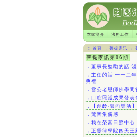
本家簡介
法務工作
::
首頁
→
菩提家訊
→
菩提家訊第86期
．
董事長勉勵的話 
．
主任的話 一一二
典禮
．
雪公老恩師佛學問
．
口腔照護成果發表
．
【創齡-銀向樂活
．
梵音集偶感
．
我在榮富日照中心
．
正覺律學院四天王