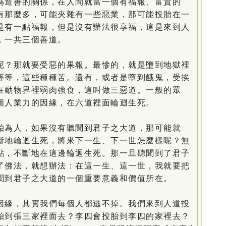
為造善的關係，在人間就當一個有福報、富貴的
有那麼多，可能夾雜有一些惡業，那可能投胎在一
是有一點福報，但是沒有辦法很享福，這是來到人
，一共三個善道。
？那就要受惡的果報。最慘的，就是墮到地獄裡
等等，這些種種苦。還有，或者是墮到餓鬼，受挨
在動物界裡弱肉強食，這叫做三惡道。一般的眾
個人業力的因緣，在六道裡面輪迴生死。
為人，如果沒有聽聞到君子之大道，那可能就
斷地輪迴生死，將來下一生、下一世怎麼樣呢？無
點，不斷地在這邊輪迴生死。那一旦聽聞到了君子
了佛法，就想辦法：在這一生、這一世，我就要把
聞到君子之大道的一個重要意義和價值所在。
緣，其實我們每個人都逃不掉。我們來到人道投
胎到張三家裡面去？李四會投胎到李四的家裡去？