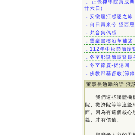
．
正覺律學院落成典
廿六日)
．
安徽廬江感恩之旅
．
何日再來兮 望西
．
梵音集偶感
．
靈巖書樓沿革補述
．
112年中秋節節
．
冬至耶誕節慶暨慶
．
冬至節慶-搓湯圓
．
佛教跟基督教(節
董事長勉勵的話 淺
我們這些聯體機構
院、救濟院等等這些
面。因為有這個核心
義、才有價值。
那麼老人家的思想