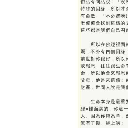
俗話有句話說：「沒
特殊的因緣，所以才
有命數，「不必怨嘆
麼偏偏會找到這樣的
這些都是我們自己召
所以在佛經裡面就
屬，不外有四個因緣
前世對你很好，所以
或報恩，往往跟生命
命，所以他會來報恩
父母，他是來還債；
財產，世間人說是我
生命本身是最重要
經»裡面講的，你這
人。因為你轉為羊，
無有了期。經上講：