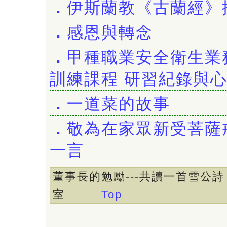
．
伊斯蘭教《古蘭經》
．
感恩與轉念
．
甲種職業安全衛生業
訓練課程 研習紀錄與
．
一道菜的故事
．
敬為在家眾新受菩薩
一言
董事長的勉勵---共讀一首雪公詩 .
室
Top