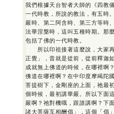
我們根據天台智者大師的《四教
一代時教，所說的教法，有五時
嚴時、第二阿含時、第三方等時
法華涅槃時，這叫五種時期。那
包括了佛的一代時教。
所以印祖接著這麼說，大家再
正覺」，昔就是從前，從前釋迦
成就無上佛道的時候，在哪裡啊
佛道在哪裡啊？在中印度摩竭陀
菩提樹下，金剛座的上面，祂最
個時候，最初講華嚴。所以下面
嚴啊？祂對機哦，跟誰講啊？下
諸大菩薩互相酬倡」，這個「倡