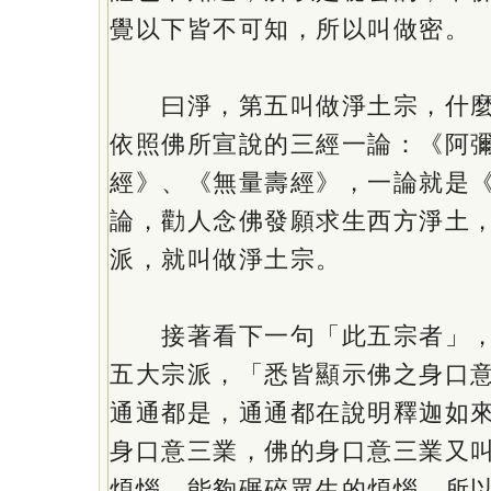
覺以下皆不可知，所以叫做密。
曰淨，第五叫做淨土宗，什麼
依照佛所宣說的三經一論：《阿
經》、《無量壽經》，一論就是
論，勸人念佛發願求生西方淨土
派，就叫做淨土宗。
接著看下一句「此五宗者」，
五大宗派，「悉皆顯示佛之身口
通通都是，通通都在說明釋迦如
身口意三業，佛的身口意三業又
煩惱，能夠碾碎眾生的煩惱，所