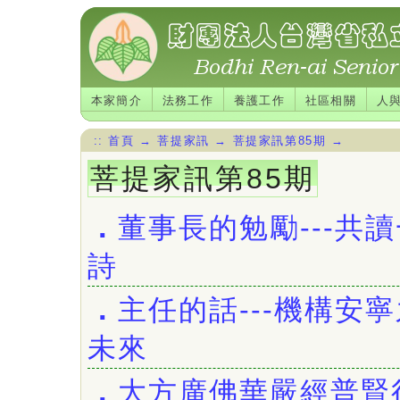
本家簡介
法務工作
養護工作
社區相關
人
::
首頁
→
菩提家訊
→
菩提家訊第85期
→
菩提家訊第85期
．
董事長的勉勵---共
詩
．
主任的話---機構安
未來
．
大方廣佛華嚴經普賢