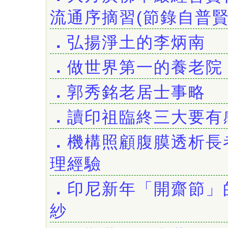
流通序摘習(節錄自普賢
．
弘揚淨土的李炳南
．
做世界第一的養老院
．
郭秀銘老居士事略
．
讀印祖臨終三大要有
．
機構照顧腹膜透析長
理經驗
．
印尼新年「開齋節」
紗