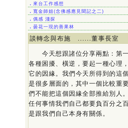
．
來台工作感想
．
寬金師姐(念佛感應見聞記之二)
．
偶感 淺探
．
曇花一現的善果林
談轉念與布施 ......董事
今天想跟諸位分享兩點：第一
各種困擾、橫逆，要起一種心理
它的因緣。我們今天所得到的這
是很多層面的，其中一個比較重
們不能把這個因緣全部推給別人
任何事情我們自己都要負百分之
是跟我們自己本身有關係。