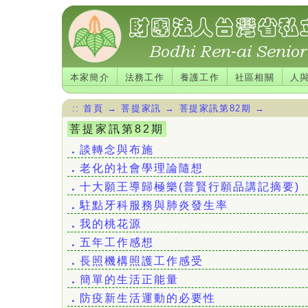
本家簡介
法務工作
養護工作
社區相關
人
::
首頁
→
菩提家訊
→
菩提家訊第82期
→
菩提家訊第82期
．
談轉念與布施
．
老化的社會學理論隨想
．
十大願王導歸極樂(普賢行願品講記摘要)
．
駐點牙科服務與肺炎發生率
．
我的桃花源
．
五年工作感想
．
長照機構照護工作感受
．
簡單的生活正能量
．
防疫新生活運動的必要性