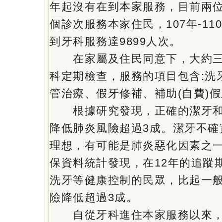
年起沒有在到本家服務，目前兩
個診次服務本家住民，107年-1
到牙科服務達9899人次。
在家屬及住民同意下，大約三
科定期檢查，服務的項目包含:洗
管治療、假牙修補、補助(自費)
根據研究發現，正確的潔牙和
降低肺炎風險超過3成。潔牙不確
理想，有可能是肺炎惡化因素之
保資料統計發現，在12年的追蹤
洗牙等健康控制的民眾，比起一
險降低超過3成。
自從牙科進住本家服務以來，