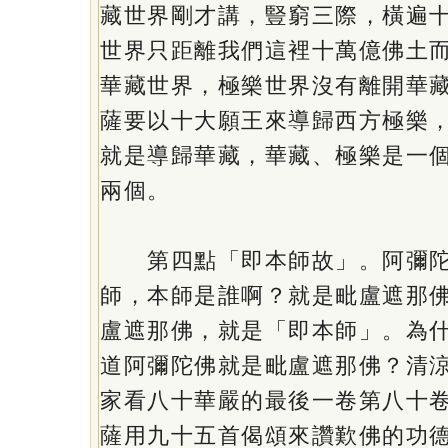
藏世界剛才講，豎窮三際，橫遍
世界只距離我們這裡十萬億佛土
華藏世界，極樂世界沒有離開華
薩要以十大願王來導歸西方極樂
就是導歸華藏，華藏、極樂是一
兩個。
第四點「即本師故」。阿彌陀
師，本師是誰啊？就是毗盧遮那
盧遮那佛，就是「即本師」。為
道阿彌陀佛就是毗盧遮那佛？清
家看八十華嚴的最後一卷第八十
薩用九十五首偈頌來讚歎佛的功