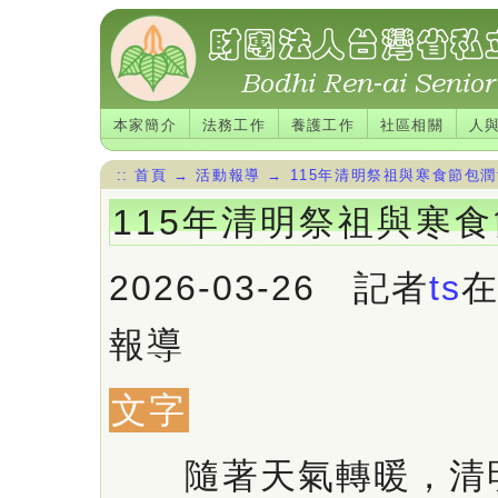
本家簡介
法務工作
養護工作
社區相關
人
::
首頁
→
活動報導
→
115年清明祭祖與寒食節包
115年清明祭祖與寒
2026-03-26 記者
ts
報導
文字
隨著天氣轉暖，清明