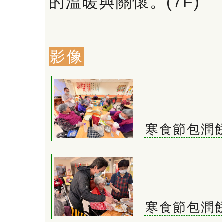
的溫暖與關懷。(7F)
影像
寒食節包潤
寒食節包潤