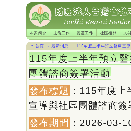
本家簡介
法務工作
養護工作
社區相關
人
::
首頁
→
最新消息
→
115年度上半年預立醫療宣
115年度上半年預立
團體諮商簽署活動
發布標題
：115年度
宣導與社區團體諮商簽
發布期間
：2026-03-1