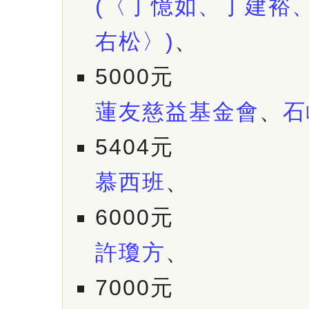
(〈丁憶如、丁建裕
右松〉)
、
5000元
蓮友慈益基金會
、
石
5404元
慕西班
、
6000元
許瓊方
、
7000元