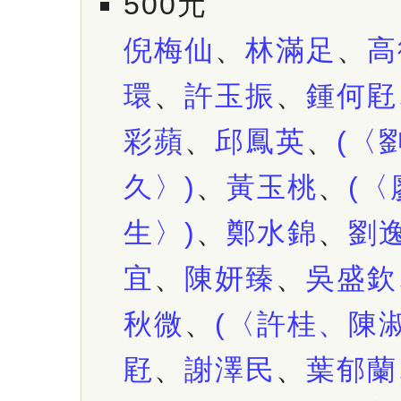
500元
倪梅仙
、
林滿足
、
高
環
、
許玉振
、
鍾何屘
彩蘋
、
邱鳳英
、
(〈
久〉)
、
黃玉桃
、
(
生〉)
、
鄭水錦
、
劉
宜
、
陳妍臻
、
吳盛欽
秋微
、
(〈許桂、陳
屘
、
謝澤民
、
葉郁蘭