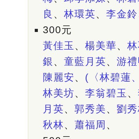
良
、
林環英
、
李金鈴
300元
黃佳玉
、
楊美華
、
林
銀
、
童藍月英
、
游禮
陳麗安
、
(〈林碧蓮
林美坊
、
李翁碧玉
、
月英
、
郭秀美
、
劉秀
秋林
、
蕭福周
、