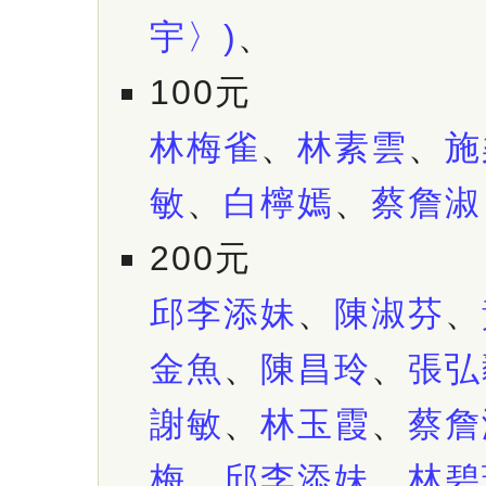
宇〉)
、
100元
林梅雀
、
林素雲
、
施
敏
、
白檸嫣
、
蔡詹淑
200元
邱李添妹
、
陳淑芬
、
金魚
、
陳昌玲
、
張弘
謝敏
、
林玉霞
、
蔡詹
梅
、
邱李添妹
、
林碧