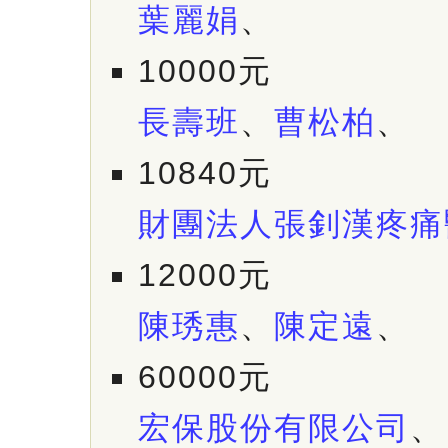
葉麗娟
、
10000元
長壽班
、
曹松柏
、
10840元
財團法人張釗漢疼痛
12000元
陳琇惠
、
陳定遠
、
60000元
宏保股份有限公司
、